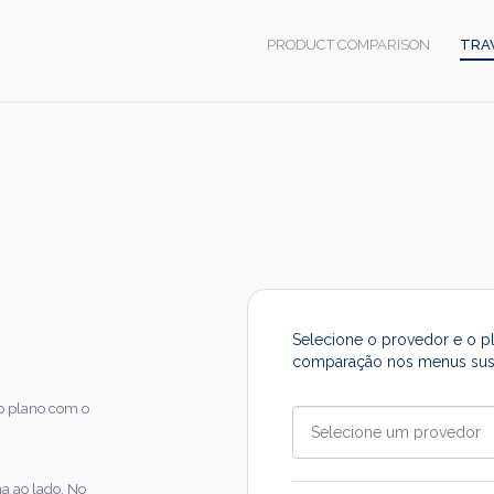
MAIN
PRODUCT COMPARISON
TRA
NAVIGATION
Selecione o provedor e o p
comparação nos menus sus
 o plano com o
a ao lado. No